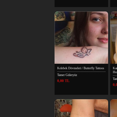
Kelebek Dövmeleri / Butterfly Tattoos
Kar
Hea
Tamer Güleryüz
Ta
0,00 TL
0,