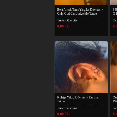
Beni Ancak Tanrı Yargılar Dövmesi /
3 B
Only God Can Judge Me Tattoo
G 
Tamer Güleryüz
Ta
0,00 TL
0,
Kulağa Yıldız Dövmesi / Ear Star
Omu
Tattoo
Döv
Tamer Güleryüz
Ta
0,00 TL
0,