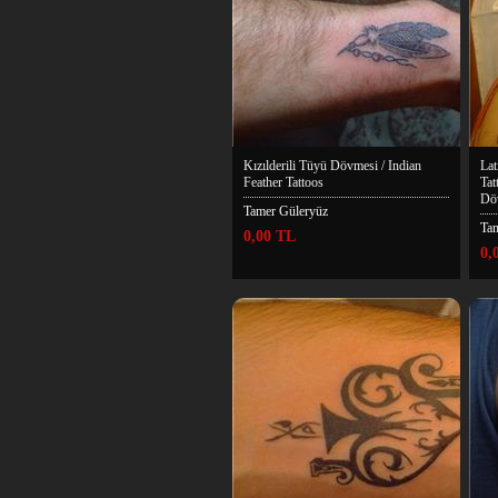
Kızılderili Tüyü Dövmesi / Indian
Lat
Feather Tattoos
Tat
Dö
Tamer Güleryüz
Ta
0,00 TL
0,