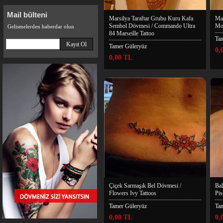
Mail bülteni
Marsilya Taraftar Grubu Kuru Kafa
Ma
Sembol Dövmesi / Commando Ultra
Mo
Gelismelerden haberdar olun
84 Marseille Tattoo
Ta
Tamer Güleryüz
0,
0,00 TL
Çiçek Sarmaşık Bel Dövmesi /
Bal
Flowers Ivy Tattoos
Pis
Tamer Güleryüz
Ta
0,00 TL
0,