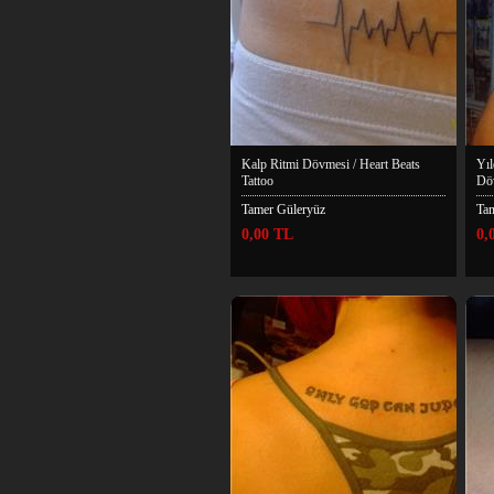
Kalp Ritmi Dövmesi / Heart Beats
Yıl
Tattoo
Dö
Tamer Güleryüz
Ta
0,00 TL
0,