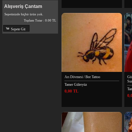
Alışveriş Çantam
Sepetinizde hiçbir ürün yok.
Toplam Tutar :
0.00 TL
Sepete Git
Arı Dövmesi / Bee Tattoo
Gün
Sun
Tamer Güleryüz
Ta
0,00 TL
0,