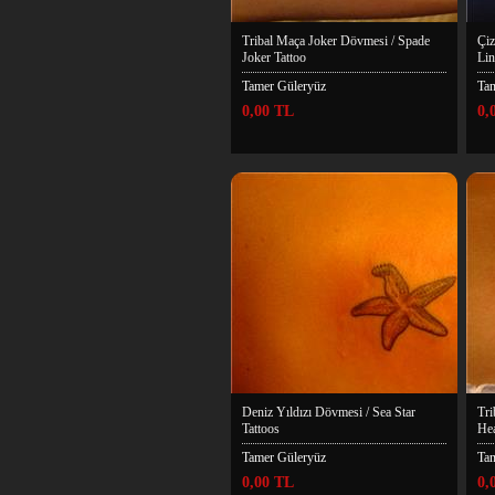
Tribal Maça Joker Dövmesi / Spade
Çiz
Joker Tattoo
Lin
Tamer Güleryüz
Ta
0,00 TL
0,
Deniz Yıldızı Dövmesi / Sea Star
Tri
Tattoos
Hea
Tamer Güleryüz
Ta
0,00 TL
0,