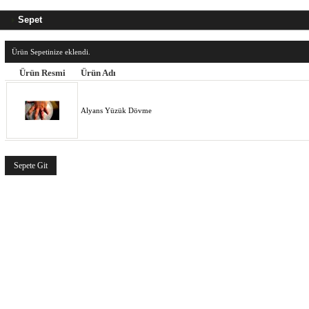
Sepet
Ürün Sepetinize eklendi.
Ürün Resmi
Ürün Adı
Alyans Yüzük Dövme
Sepete Git