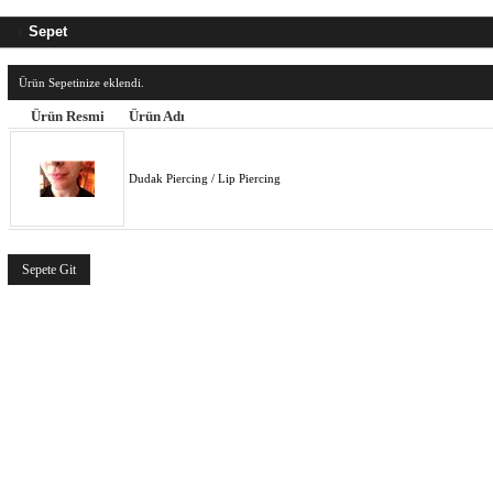
Sepet
Ürün Sepetinize eklendi.
Ürün Resmi
Ürün Adı
Dudak Piercing / Lip Piercing
Sepete Git