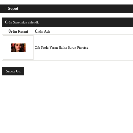
Sepet
Ürün Sepetinize eklendi.
Ürün Resmi
Ürün Adı
Çift Toplu Yarım Halka Burun Piercing
Sepete Git