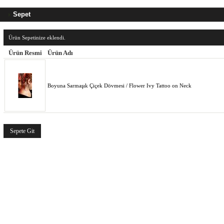
Sepet
Ürün Sepetinize eklendi.
Ürün Resmi
Ürün Adı
Boyuna Sarmaşık Çiçek Dövmesi / Flower Ivy Tattoo on Neck
Sepete Git