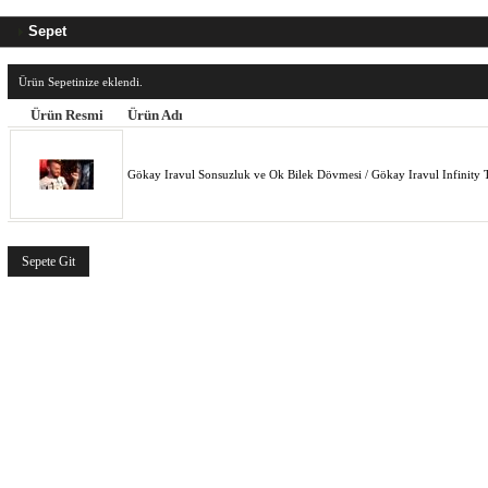
Sepet
Ürün Sepetinize eklendi.
Ürün Resmi
Ürün Adı
Gökay Iravul Sonsuzluk ve Ok Bilek Dövmesi / Gökay Iravul Infinity 
Sepete Git