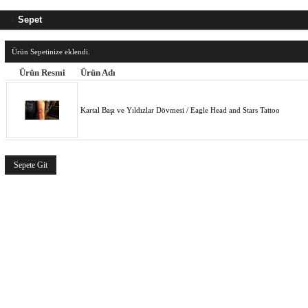
Sepet
Ürün Sepetinize eklendi.
Ürün Resmi
Ürün Adı
Kartal Başı ve Yıldızlar Dövmesi / Eagle Head and Stars Tattoo
Sepete Git