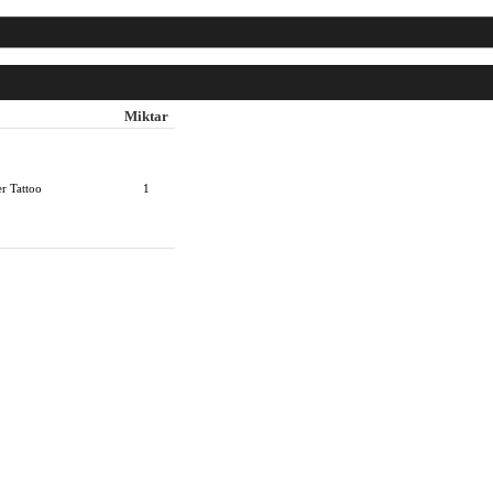
Miktar
r Tattoo
1