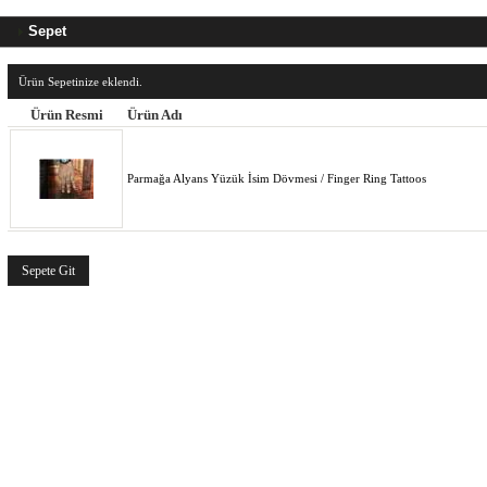
Sepet
Ürün Sepetinize eklendi.
Ürün Resmi
Ürün Adı
Parmağa Alyans Yüzük İsim Dövmesi / Finger Ring Tattoos
Sepete Git