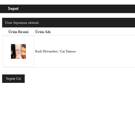
Sepet
Ürün Sepetinize eklendi.
Ürün Resmi
Ürün Adı
Kedi Dövmeleri / Cat Tattoos
Sepete Git