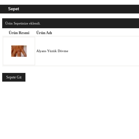
Sepet
Ürün Sepetinize eklendi.
Ürün Resmi
Ürün Adı
Alyans Yüzük Dövme
Sepete Git