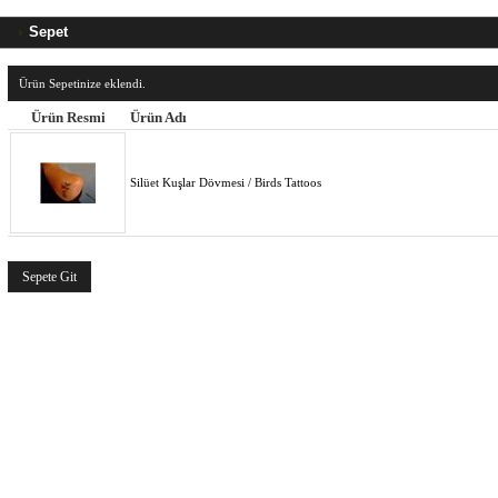
Sepet
Ürün Sepetinize eklendi.
Ürün Resmi
Ürün Adı
Silüet Kuşlar Dövmesi / Birds Tattoos
Sepete Git