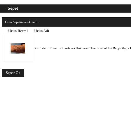
Sepet
Ürün Sepetinize eklendi.
Ürün Resmi
Ürün Adı
Yüzüklerin Efendisi Haritaları Dövmesi / The Lord of the Rings Maps 
Sepete Git