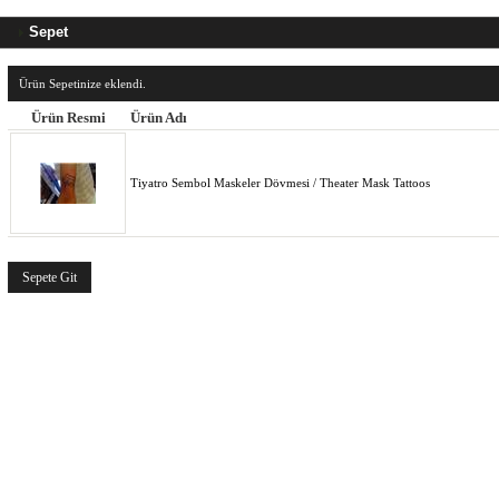
Sepet
Ürün Sepetinize eklendi.
Ürün Resmi
Ürün Adı
Tiyatro Sembol Maskeler Dövmesi / Theater Mask Tattoos
Sepete Git