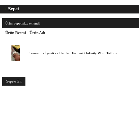
Sepet
Ürün Sepetinize eklendi.
Ürün Resmi
Ürün Adı
Sonsuzluk İşareti ve Harfler Dövmesi / Infinity Word Tattoos
Sepete Git