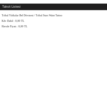
Taksit Listesi
Tribal Yıldızlar Bel Dövmesi / Tribal Stars Waist Tattoo
Kdv Dahil :
0,00
TL
Havale Fiyatı :
0,00
TL