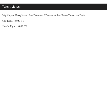
Taksit Listesi
Düş Kapanı Barış İşareti Sırt Dövmesi / Dreamcatcher Peace Tattoo on Back
Kdv Dahil :
0,00
TL
Havale Fiyatı :
0,00
TL