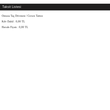
Taksit Listesi
Omuza Taç Dövmesi / Crown Tattoo
Kdv Dahil :
0,00
TL
Havale Fiyatı :
0,00
TL