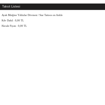
Taksit Listesi
Ayak Bileğine Yıldızlar Dövmesi / Star Tattoos on Ankle
Kdv Dahil :
0,00
TL
Havale Fiyatı :
0,00
TL