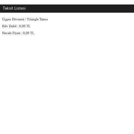
Taksit Listesi
Üçgen Dövmesi / Triangle Tattoo
Kdv Dahil :
0,00
TL
Havale Fiyatı :
0,00
TL