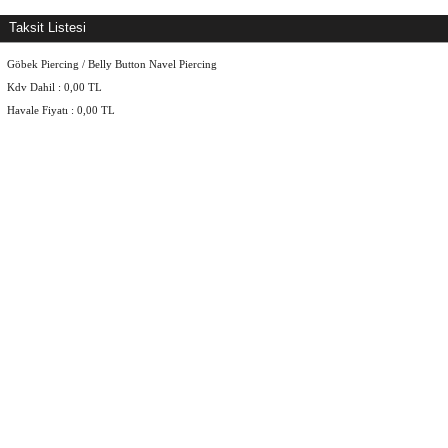
Taksit Listesi
Göbek Piercing / Belly Button Navel Piercing
Kdv Dahil :
0,00
TL
Havale Fiyatı :
0,00
TL