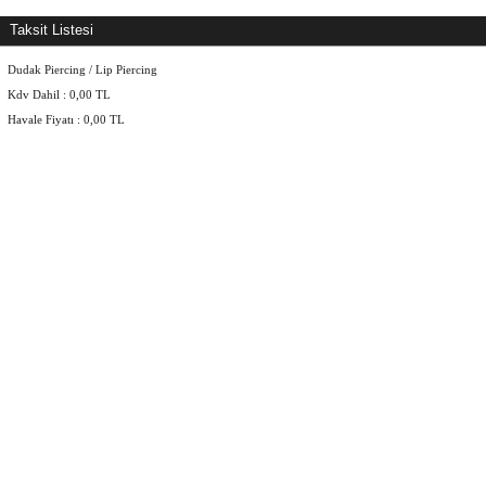
Taksit Listesi
Dudak Piercing / Lip Piercing
Kdv Dahil :
0,00
TL
Havale Fiyatı :
0,00
TL