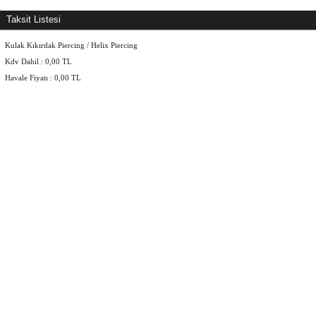
Taksit Listesi
Kulak Kıkırdak Piercing / Helix Piercing
Kdv Dahil :
0,00
TL
Havale Fiyatı :
0,00
TL