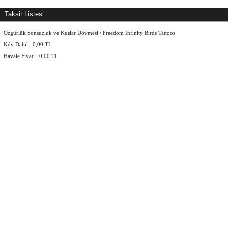
Taksit Listesi
Özgürlük Sonsuzluk ve Kuşlar Dövmesi / Freedom Infinity Birds Tattoos
Kdv Dahil :
0,00
TL
Havale Fiyatı :
0,00
TL