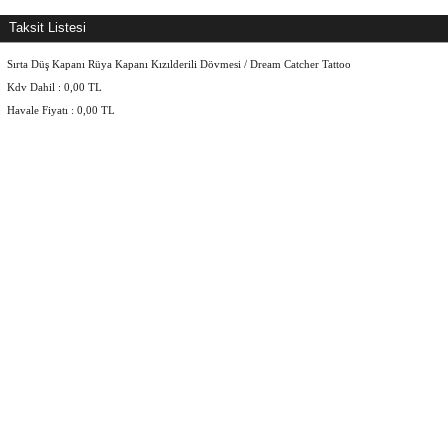
Taksit Listesi
Sırta Düş Kapanı Rüya Kapanı Kızılderili Dövmesi / Dream Catcher Tattoo
Kdv Dahil :
0,00
TL
Havale Fiyatı :
0,00
TL