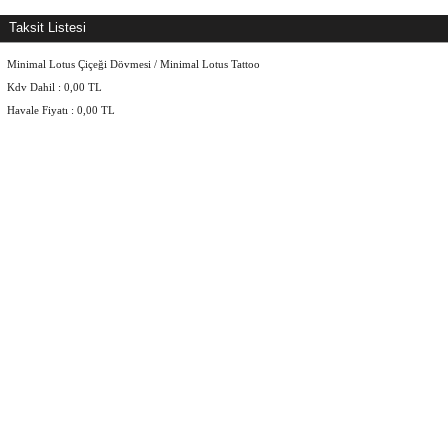
Taksit Listesi
Minimal Lotus Çiçeği Dövmesi / Minimal Lotus Tattoo
Kdv Dahil :
0,00
TL
Havale Fiyatı :
0,00
TL