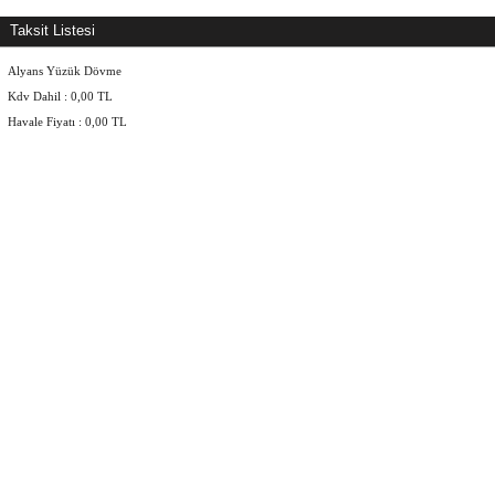
Taksit Listesi
Alyans Yüzük Dövme
Kdv Dahil :
0,00
TL
Havale Fiyatı :
0,00
TL