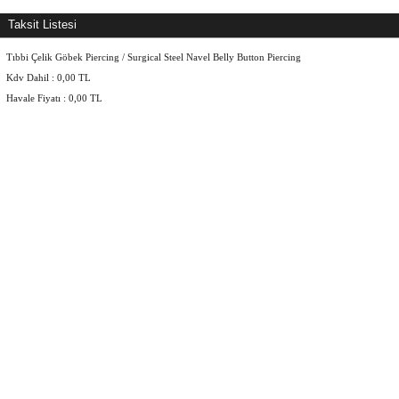
Taksit Listesi
Tıbbi Çelik Göbek Piercing / Surgical Steel Navel Belly Button Piercing
Kdv Dahil :
0,00
TL
Havale Fiyatı :
0,00
TL