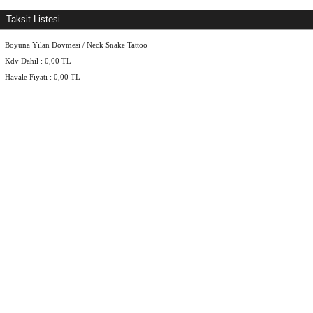
Taksit Listesi
Boyuna Yılan Dövmesi / Neck Snake Tattoo
Kdv Dahil :
0,00
TL
Havale Fiyatı :
0,00
TL