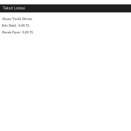
Taksit Listesi
Alyans Yüzük Dövme
Kdv Dahil :
0,00
TL
Havale Fiyatı :
0,00
TL