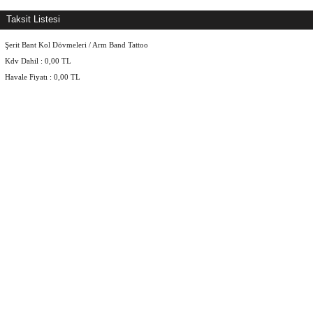
Taksit Listesi
Şerit Bant Kol Dövmeleri / Arm Band Tattoo
Kdv Dahil :
0,00
TL
Havale Fiyatı :
0,00
TL