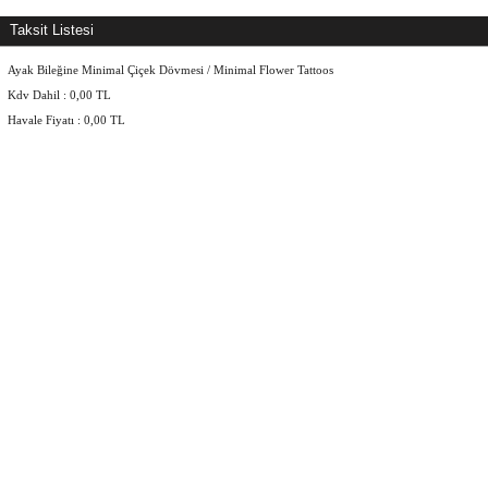
Taksit Listesi
Ayak Bileğine Minimal Çiçek Dövmesi / Minimal Flower Tattoos
Kdv Dahil :
0,00
TL
Havale Fiyatı :
0,00
TL