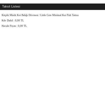
Taksit Listesi
Küçük Minik Koi Balığı Dövmesi / Little Cute Minimal Koi Fish Tattoo
Kdv Dahil :
0,00
TL
Havale Fiyatı :
0,00
TL