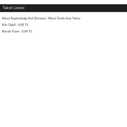
Taksit Listesi
Maori Kaplumbağa Kol Dövmesi / Maori Turtle Arm Tattoo
Kdv Dahil :
0,00
TL
Havale Fiyatı :
0,00
TL