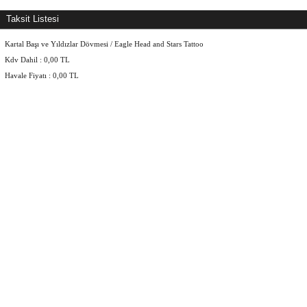
Taksit Listesi
Kartal Başı ve Yıldızlar Dövmesi / Eagle Head and Stars Tattoo
Kdv Dahil :
0,00
TL
Havale Fiyatı :
0,00
TL