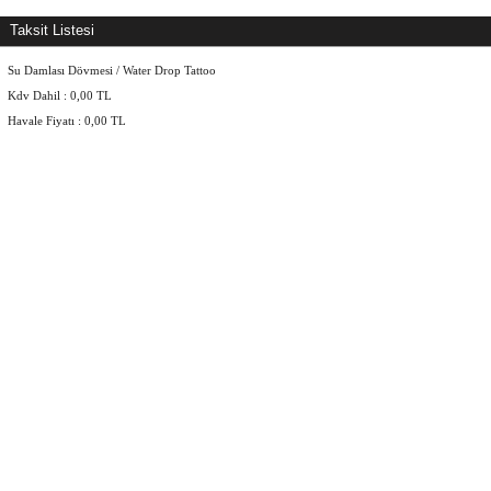
Taksit Listesi
Su Damlası Dövmesi / Water Drop Tattoo
Kdv Dahil :
0,00
TL
Havale Fiyatı :
0,00
TL