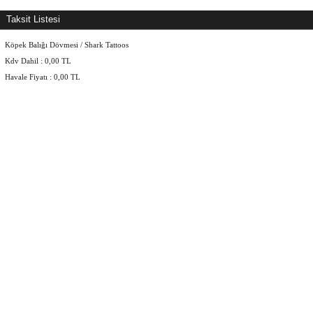
Taksit Listesi
Köpek Balığı Dövmesi / Shark Tattoos
Kdv Dahil :
0,00
TL
Havale Fiyatı :
0,00
TL