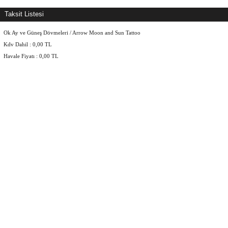
Taksit Listesi
Ok Ay ve Güneş Dövmeleri / Arrow Moon and Sun Tattoo
Kdv Dahil :
0,00
TL
Havale Fiyatı :
0,00
TL