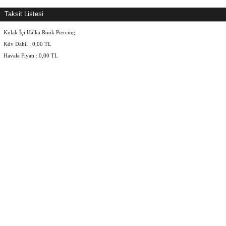
Taksit Listesi
Kulak İçi Halka Rook Piercing
Kdv Dahil :
0,00
TL
Havale Fiyatı :
0,00
TL