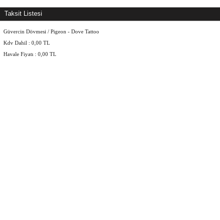
Taksit Listesi
Güvercin Dövmesi / Pigeon - Dove Tattoo
Kdv Dahil :
0,00
TL
Havale Fiyatı :
0,00
TL