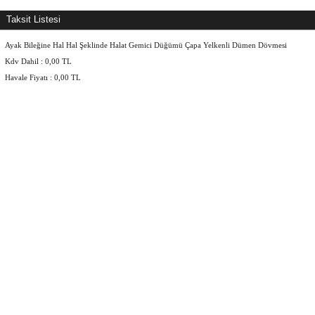
Taksit Listesi
Ayak Bileğine Hal Hal Şeklinde Halat Gemici Düğümü Çapa Yelkenli Dümen Dövmesi
Kdv Dahil :
0,00
TL
Havale Fiyatı :
0,00
TL