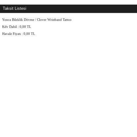
Taksit Listesi
Yonca Bileklik Dövme / Clover Wristband Tattoo
Kdv Dahil :
0,00
TL
Havale Fiyatı :
0,00
TL