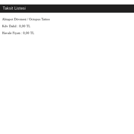
Taksit Listesi
Ahtapot Dövmesi / Octopus Tattoo
Kdv Dahil :
0,00
TL
Havale Fiyatı :
0,00
TL