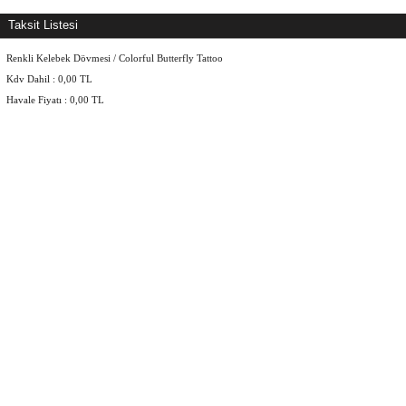
Taksit Listesi
Renkli Kelebek Dövmesi / Colorful Butterfly Tattoo
Kdv Dahil :
0,00
TL
Havale Fiyatı :
0,00
TL