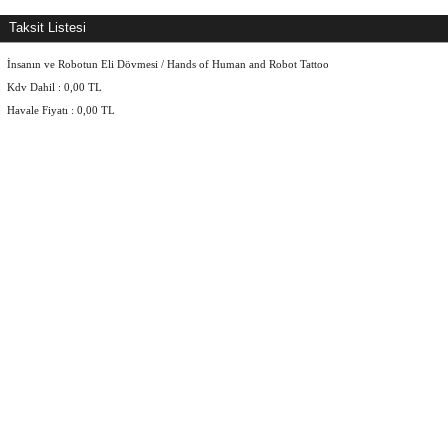
Taksit Listesi
İnsanın ve Robotun Eli Dövmesi / Hands of Human and Robot Tattoo
Kdv Dahil :
0,00
TL
Havale Fiyatı :
0,00
TL