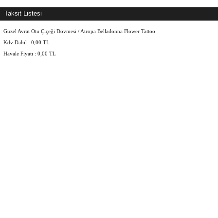
Taksit Listesi
Güzel Avrat Otu Çiçeği Dövmesi / Atropa Belladonna Flower Tattoo
Kdv Dahil :
0,00
TL
Havale Fiyatı :
0,00
TL