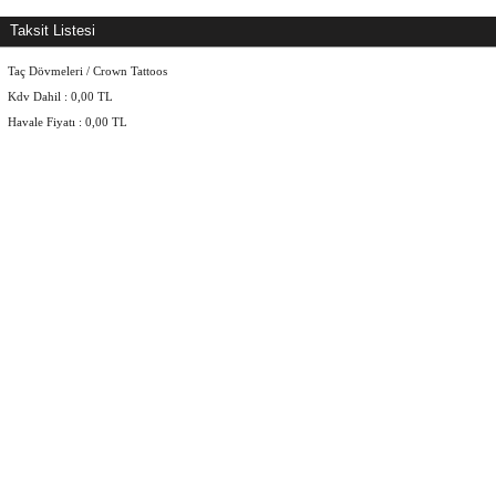
Taksit Listesi
Taç Dövmeleri / Crown Tattoos
Kdv Dahil :
0,00
TL
Havale Fiyatı :
0,00
TL