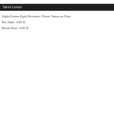
Taksit Listesi
Göğüs Üzerine Çiçek Dövmeleri / Flower Tattoos on Chest
Kdv Dahil :
0,00
TL
Havale Fiyatı :
0,00
TL