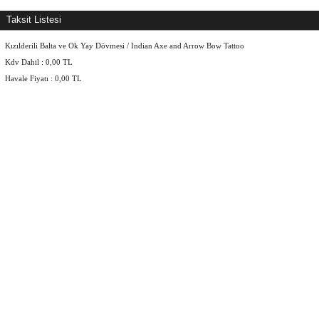
Taksit Listesi
Kızılderili Balta ve Ok Yay Dövmesi / Indian Axe and Arrow Bow Tattoo
Kdv Dahil :
0,00
TL
Havale Fiyatı :
0,00
TL