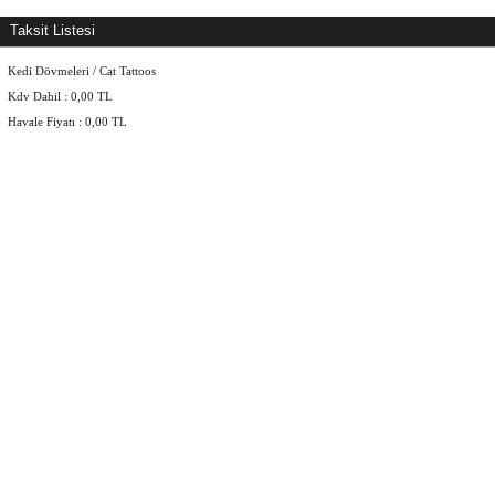
Taksit Listesi
Kedi Dövmeleri / Cat Tattoos
Kdv Dahil :
0,00
TL
Havale Fiyatı :
0,00
TL